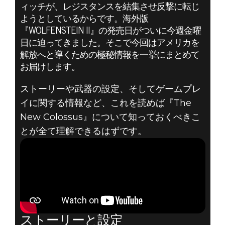
ィッチが、レジスタンスを結集させ反撃に転じ
Wolfenstein II: The New Colossus
ようとしているからです。海外版
2017年10月25日
『WOLFENSTEIN II』の発売日がついに今週金曜
WOLFENSTEIN
日に迫ってきました。そこで今回はアメリカを
解放へと導くための極秘情報を一挙にまとめて
II: THE NEW
お届けします。
ストーリーや武器の設定、そしてゲームプレ
COLOSSUS をよ
イに関する情報など、これを読めば『The
り深く知る全て
New Colossus』について知っておくべきこ
とが全て理解できるはずです。
のヒント
ストーリーと設定