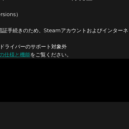
ersions）
認証手続きのため、Steamアカウントおよびインター
 GPUドライバーのサポート対象外
24日
版の仕様と機能
をご覧ください。
IN II: THE 
US – リリース