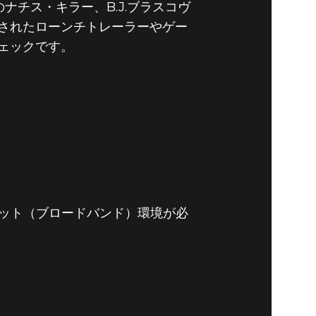
のナチス・キラー、B.J.ブラスコヴ
されたローンチトレーラーやゲー
ェックです。
Wolfenstein II: The New
Colossus
ネット（ブロードバンド）環境が必