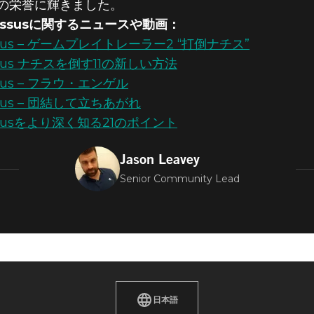
」受賞の栄誉に輝きました。
w Colossusに関するニュースや動画：
Colossus – ゲームプレイトレーラー2 “打倒ナチス”
Colossus ナチスを倒す11の新しい方法
olossus – フラウ・エンゲル
olossus – 団結して立ちあがれ
Colossusをより深く知る21のポイント
Jason Leavey
Senior Community Lead
日本語