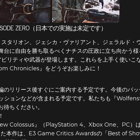
S: EPISODE ZERO（日本での実施は未定です）
ジョセフ・スタリオン、ジェシカ・ヴァリアント、ジェラルド
舞台に自由を勝ち取るべくナチスの圧政に立ち向かう様
は多くのアビリティや武器が登場します。これらを上手く使い
om Chronicles』をどうぞお楽しみに！
編のリリース後すぐにご案内する予定です。今後のパッチ
ッションなどが含まれる予定です。私たちも『Wolfenst
お待ちください。
！
e New Colossus』（PlayStation 4、Xbox On
本作は、E3 Game Critics Awardsの「Best o