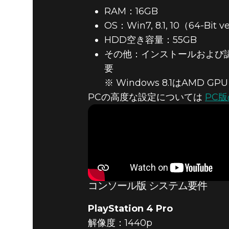
RAM：16GB
OS：Win7, 8.1, 10（64-Bit v
HDD空き容量：55GB
その他：インストールおよび
要
※ Windows 8.1はAMD
Wolfenstein II: The New Colossus
2017年10月
PCの高度な設定については
PC
WOLFENSTE
COLOSS
コンソール版 システム要件
PlayStation 4 Pro
解像度：1440p