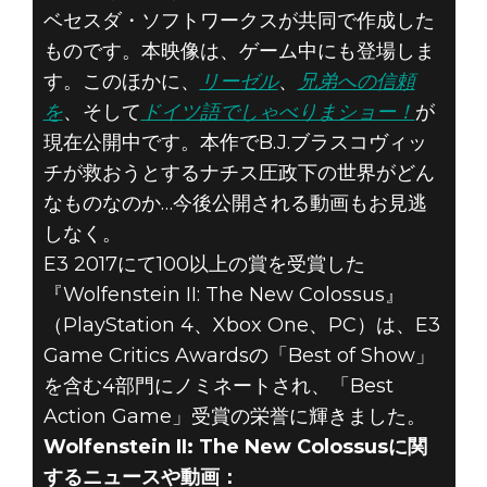
ベセスダ・ソフトワークスが共同で作成した
ものです。本映像は、ゲーム中にも登場しま
す。このほかに、
リーゼル
、
兄弟への信頼
を
、そして
ドイツ語でしゃべりまショー！
が
現在公開中です。本作でB.J.ブラスコヴィッ
チが救おうとするナチス圧政下の世界がどん
なものなのか…今後公開される動画もお見逃
しなく。
E3 2017にて100以上の賞を受賞した
『Wolfenstein II: The New Colossus』
（PlayStation 4、Xbox One、PC）は、E3
Game Critics Awardsの「Best of Show」
を含む4部門にノミネートされ、「Best
Action Game」受賞の栄誉に輝きました。
Wolfenstein II: The New Colossusに関
するニュースや動画：