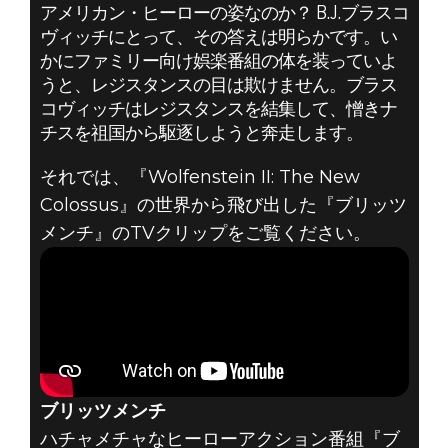
アメリカン・ヒーローの姿なのか？ B.J.ブラスコ
Wolfenstein II: The New Colossus
ヴィッチにとって、その答えは明らかです。い
2017年8月30日
かにファミリー向け娯楽番組の体を装っていよ
WOLFENSTEIN
うと、レジスタンスの目は欺けません。ブラス
コヴィッチはレジスタンスを結集して、憎きナ
II: THE NEW
チスを祖国から駆逐しようと奔走します。
それでは、『Wolfenstein II: The New
COLOSSUS – ブ
Colossus』の世界から飛び出した『ブリッツ
リッツメンチ
メンチ』のTVクリップをご覧ください。
TVクリップ
ブリッツメンチ
ハチャメチャなヒーローアクション番組『ブ