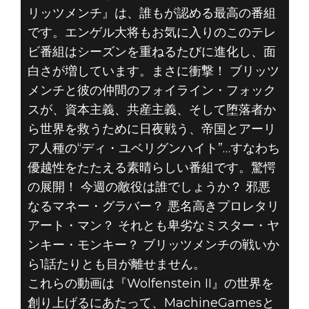
リッツメンチ』は、誰もが認める最高の番組
です。エンゲル大将もお気に入りのこのテレ
ビ番組はシーズンを重ねるたびに進化し、面
白さが増しています。まさに衝撃！ ブリッツ
メンチと彼の仲間のフォイライン・フォック
スが、資本主義、共産主義、そして堕落者か
ら世界を救うために日夜戦う、帝国とアーリ
ア人種の“ディ・ユベリグンハイト”…すなわち
優越性をたたえる素晴らしい番組です。驚愕
の展開！ 今週の敵役は誰でしょうか？ 邪悪
なるマネー・グラバー？ 悪名高きプロレタリ
アート・マン？ それとも卑劣なミスター・ヤ
ンキー・モンキー？ ブリッツメンチの戦いか
ら1話たりとも目が離せません。
これらの動画は『Wolfenstein II』の世界を
創り上げるにあたって、MachineGamesと