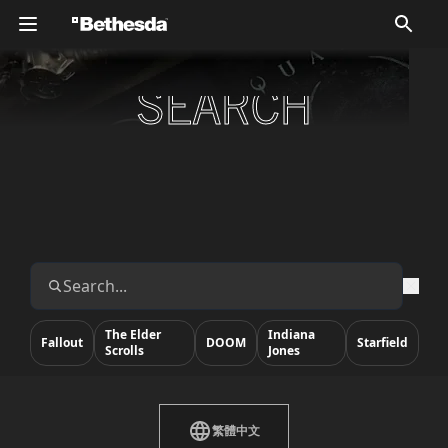
SEARCH
SEARCH
The Elder
Indiana
Fallout
DOOM
Starfield
Scrolls
Jones
繁體中文