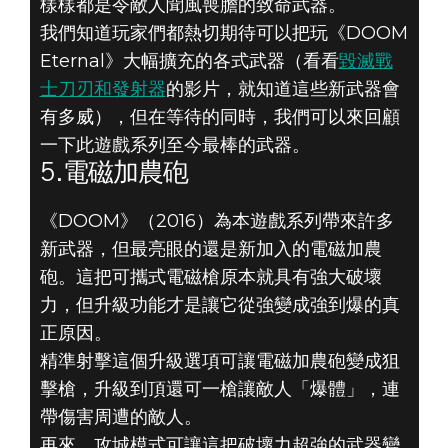
樣樣都是令敵人聞風喪膽的致命武器。
我們知道玩家們都熱切期待可以把玩《DOOM
Eternal》大幅擴充的各式武器（看看
毀滅戰
士刀刃和發射器
的影片，就知道這些新武器會
DOOM® Eternal
有多威），但在等待的同時，我們可以來回顧
2019年6月03日
一下此遊戲系列至今最棒的武器。
5.電磁加農砲
《DOOM》五大
《DOOM》（2016）為本遊戲系列帶來許多
武器 - 5.電磁加
新武器，但最亮眼的還是新加入的電磁加農
砲。這把可攜式電磁槍原本就具有強大破壞
農砲
力，但升級功能才是讓它從強變成強到爆的真
正原因。
精準射擊這個升級選項可讓電磁加農砲變成狙
擊槍，升級到頂還可一槍讓敵人「爆體」，連
帶傷害周遭的敵人。
再來，攻城模式可讓這把破壞力超強的武器變