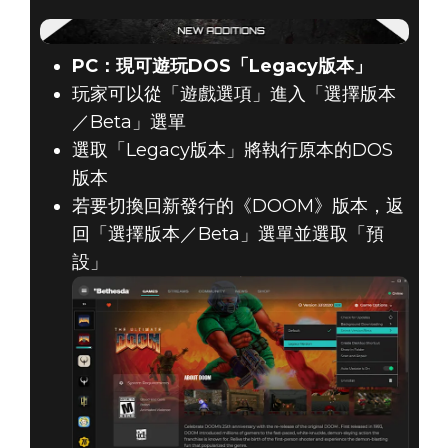
PC：現可遊玩DOS「Legacy版本」
玩家可以從「遊戲選項」進入「選擇版本
DOOM® Eternal
／Beta」選單
2020年9月03日
選取「Legacy版本」將執行原本的DOS
版本
《DOOM》與
若要切換回新發行的《DOOM》版本，返
《DOOM II》更
回「選擇版本／Beta」選單並選取「預
設」
新：9月9日