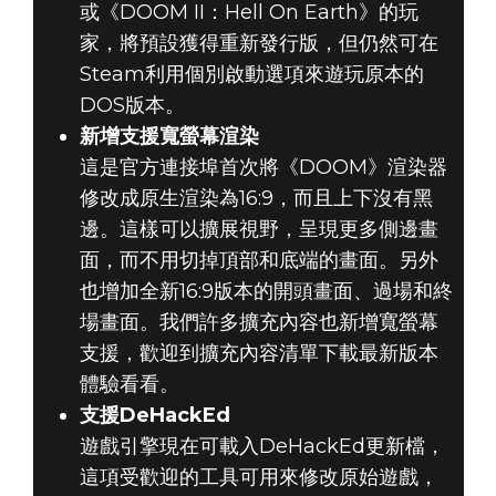
或《DOOM II：Hell On Earth》的玩
家，將預設獲得重新發行版，但仍然可在
Steam利用個別啟動選項來遊玩原本的
DOS版本。
新增支援寬螢幕渲染
這是官方連接埠首次將《DOOM》渲染器
修改成原生渲染為16:9，而且上下沒有黑
邊。這樣可以擴展視野，呈現更多側邊畫
面，而不用切掉頂部和底端的畫面。另外
也增加全新16:9版本的開頭畫面、過場和終
場畫面。我們許多擴充內容也新增寬螢幕
支援，歡迎到擴充內容清單下載最新版本
體驗看看。
支援DeHackEd
遊戲引擎現在可載入DeHackEd更新檔，
這項受歡迎的工具可用來修改原始遊戲，