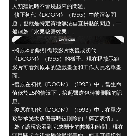
人類殭屍時不會燒起來的問題。
-修正初代《DOOM》（1993）中的渲染問
題，也就是特定質地無法垂直拼貼的問題，一
般稱為「水果錦囊效果」。
-將原本的吸引循環影片恢復成初代
《DOOM》（1993）的樣子。現在播放示範
影片可看到原本的遊戲畫面和工作人員名單畫
面。
-復原在初代《DOOM》（1993）中，當生命
值低於25的情況下，撿起醫療包時被刪除的訊
息。
-復原在初代《DOOM》（1993）中，在單次
攻擊承受太多傷害時被刪除的「痛苦表情」。
-為了讓玩家看到完成關卡的數據和時間，現在
頭目關卡之後會播放過場畫面，而非直接切到