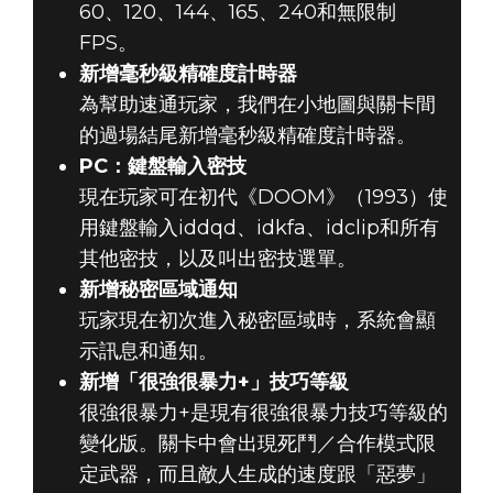
60、120、144、165、240和無限制
FPS。
新增毫秒級精確度計時器
為幫助速通玩家，我們在小地圖與關卡間
的過場結尾新增毫秒級精確度計時器。
PC：鍵盤輸入密技
現在玩家可在初代《DOOM》（1993）使
用鍵盤輸入iddqd、idkfa、idclip和所有
其他密技，以及叫出密技選單。
新增秘密區域通知
玩家現在初次進入秘密區域時，系統會顯
示訊息和通知。
新增「很強很暴力+」技巧等級
很強很暴力+是現有很強很暴力技巧等級的
變化版。關卡中會出現死鬥／合作模式限
定武器，而且敵人生成的速度跟「惡夢」