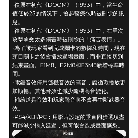
-復原在初代《DOOM》（1993）中，當生命
值低於25的情況下，撿起醫療包時被刪除的訊
息。
-復原在初代《DOOM》（1993）中，在單次
攻擊承受太多傷害時被刪除的「痛苦表情」。
-為了讓玩家看到完成關卡的數據和時間，現在
頭目關卡之後會播放過場畫面，而非直接切到
結束畫面。E1M8、E2M8和E3M8新增標準時
間。
-電鋸音效停用隨機音效的高音，讓循環播放更
加順暢。其他音效也減少隨機高音變化。
-補給道具音效和玩家聲音將不會再中斷武器音
效。
-PS4/XB1/PC：用影片設定的垂直同步選項盡
可能減少輸入延遲，但可能會造成畫面撕裂。