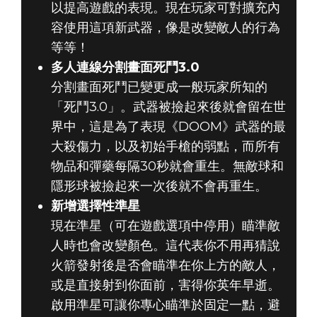
以提高遊戲的表現。現在玩家可對擴充內
容使用這項新武器，像是改變敵人的行為
等等！
多人連線分割畫面死鬥3.0
分割畫面死鬥已變更成一般玩家所知的
「死鬥3.0」。武器被撿起來後就會留在世
界中，這是為了表現《DOOM》武器的最
大殺傷力，以及初始手槍的弱點，而所有
物品和彈藥每隔30秒就會重生。無敵球和
隱形球被撿起來一次後就不會再重生。
新增選擇性準星
現在準星（可在遊戲選項中停用）瞄準敵
人時也會改變顏色。這代表你不用再猜說
火箭發射後是否會瞄準在你上方的敵人，
或是直接射到你面前，害得你英年早逝。
啟用準星可讓你專心瞄準於固定一點，避