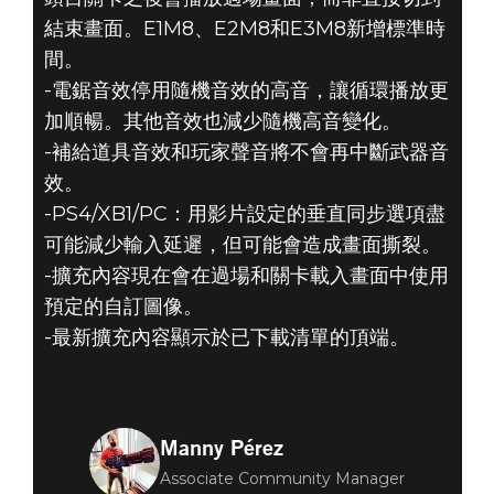
結束畫面。E1M8、E2M8和E3M8新增標準時
間。
-電鋸音效停用隨機音效的高音，讓循環播放更
加順暢。其他音效也減少隨機高音變化。
-補給道具音效和玩家聲音將不會再中斷武器音
效。
-PS4/XB1/PC：用影片設定的垂直同步選項盡
可能減少輸入延遲，但可能會造成畫面撕裂。
-擴充內容現在會在過場和關卡載入畫面中使用
預定的自訂圖像。
-最新擴充內容顯示於已下載清單的頂端。
Manny Pérez
Associate Community Manager