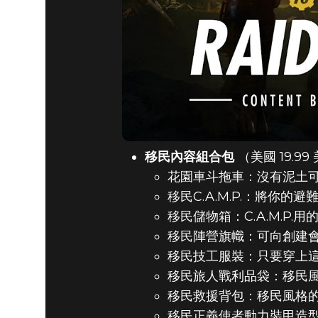
移民內容組合包
（美國 19.99
花園車斗拖車：沒有泥土可用
移民C.A.M.P.：將你的
移民儲物箱：C.A.M.P.
移民陣營旗幟：可向創建會的
移民技工服裝：只要穿上
移民旅人戰利品袋：移民
移民救援背包：移民風格
移民正義使者動力裝甲造