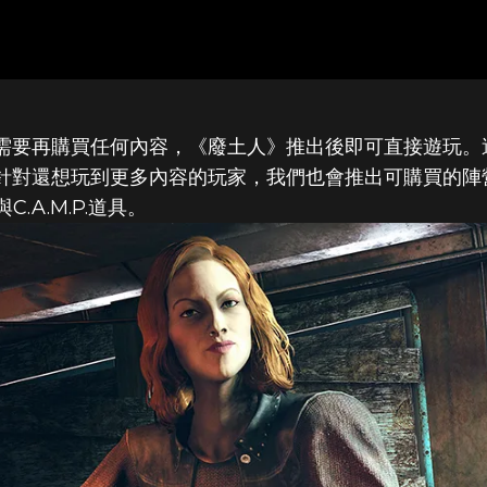
UT 76：廢土
的玩家不需要再購買任何內容，《廢土人》推出後即可直接遊玩
費暢玩。針對還想玩到更多內容的玩家，我們也會推出可購買
A.M.P.道具。