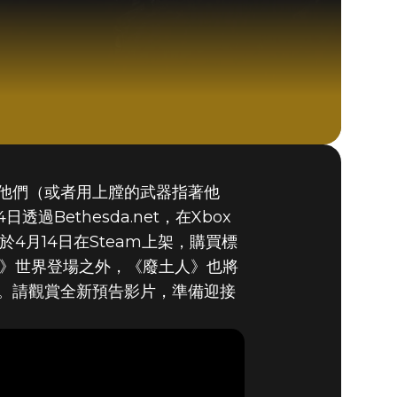
他們（或者用上膛的武器指著他
Fallout 76 (PC)
過Bethesda.net，在Xbox
BUY
GAME
於4月14日在Steam上架，購買標
76》世界登場之外，《廢土人》也將
。請觀賞全新預告影片，準備迎接