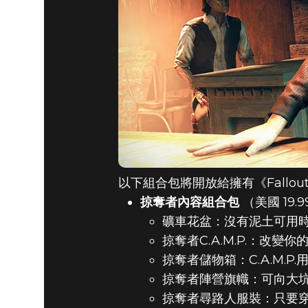
以下組合包將開放給擁有《Fallou
掠奪者內容組合包
（美國 19.9
礦車花盆：沒有泥土可用時，
掠奪者C.A.M.P.：改變
掠奪者儲物箱：C.A.M.P
掠奪者陣營旗幟：可向大坑洞
掠奪者尋路人服裝：只要