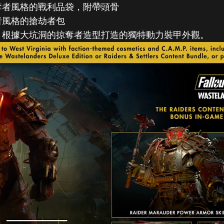
奪者風格的戰利品袋，附帶頭骨
者風格的搶劫者包
：根據大坑洞的掠奪者造型打造的獨特動力裝甲外觀。