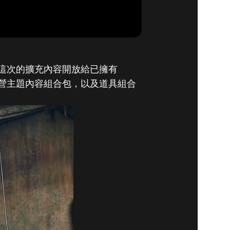
人》推出日期
。這次的擴充內容開放給已擁有
的陣營主題內容組合包，以及道具組合