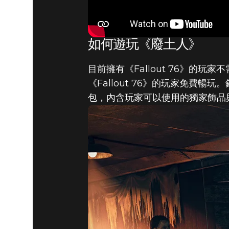
Fallout 76
2020年4月02日
《FALLO
如何遊玩《廢土人》
目前擁有《Fallout 76》
與詳情
《Fallout 76》的玩家免
包，內含玩家可以使用的獨家飾品與C.