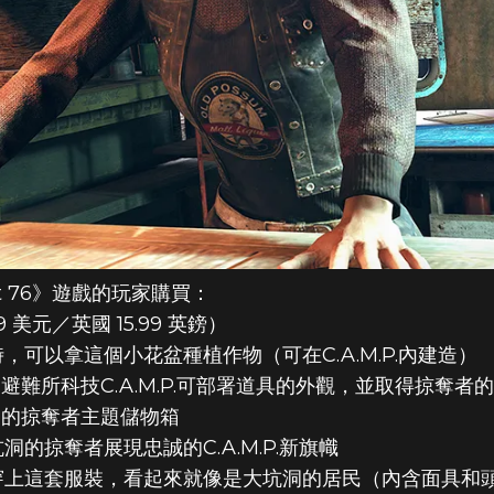
t 76》遊戲的玩家購買：
9 美元／英國 15.99 英鎊）
可以拿這個小花盆種植作物（可在C.A.M.P.內建造）
你的避難所科技C.A.M.P.可部署道具的外觀，並取得掠奪者
.用的掠奪者主題儲物箱
的掠奪者展現忠誠的C.A.M.P.新旗幟
穿上這套服裝，看起來就像是大坑洞的居民（內含面具和