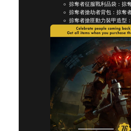
掠奪者征服戰利品袋：掠
掠奪者搶劫者背包：掠奪
掠奪者搶匪動力裝甲造型