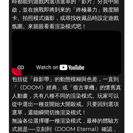
時都能到遊戲內選項選單的「影片」分頁中開
DOOM® Eternal
啟，並在挑戰即將到來的「終極暴力」難度關
2020年8月19日
卡、拍照模式攝影，或尋找收藏品時設定遊戲
使用渲染模式，
氛圍。來親眼看看渲染模式吧！
以全新方式體驗
《DOOM
ETERNAL》──
包括從「錄影帶」的動態模糊與色差，一直到
現已推出！
「《DOOM》經典」或「復古掌機」的懷舊真
人動畫，共有八種不同的渲染模式。玩家可以
從中選出一種並開始大開殺戒。只要回到選項
選單，還能瞬間切換渲染模式！
無論各位選擇哪一種渲染模式，最棒的體驗方
式就是──立刻到《DOOM Eternal》確認，