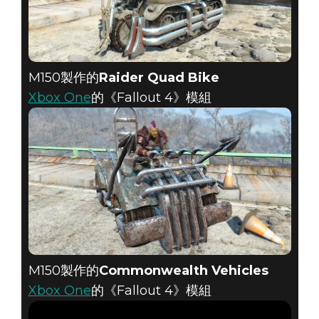
M150製作的
Raider Quad Bike
Xbox One
的《Fallout 4》模組
M150製作的
Commonwealth Vehicles
Xbox One
的《Fallout 4》模組