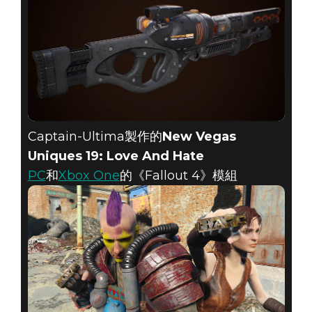
Captain-Ultima製作的
New Vegas
Uniques 19: Love And Hate
PC
和
Xbox One
的《Fallout 4》模組