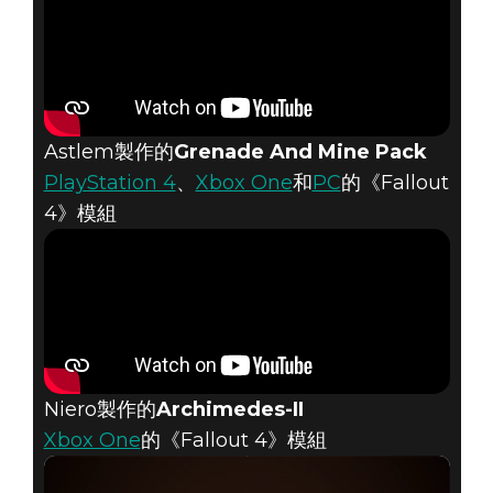
Astlem製作的
Grenade And Mine Pack
PlayStation 4
、
Xbox One
和
PC
的《Fallout
4》模組
Niero製作的
Archimedes-II
Xbox One
的《Fallout 4》模組