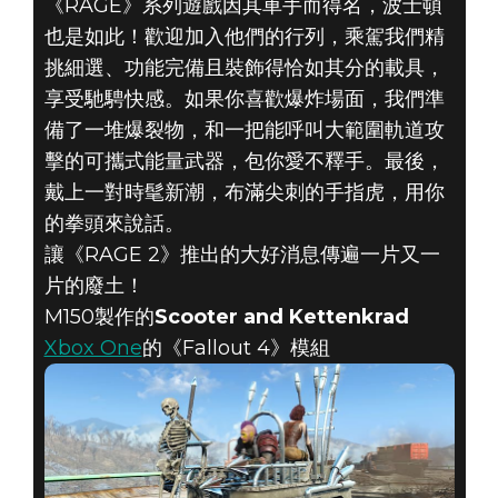
《RAGE》系列遊戲因其車手而得名，波士頓
也是如此！歡迎加入他們的行列，乘駕我們精
挑細選、功能完備且裝飾得恰如其分的載具，
享受馳騁快感。如果你喜歡爆炸場面，我們準
Fallout 4
備了一堆爆裂物，和一把能呼叫大範圍軌道攻
2019年5月03日
擊的可攜式能量武器，包你愛不釋手。最後，
戴上一對時髦新潮，布滿尖刺的手指虎，用你
《FALLOUT
的拳頭來說話。
讓《RAGE 2》推出的大好消息傳遍一片又一
4》：五月主打
片的廢土！
模組
M150製作的
Scooter and Kettenkrad
Xbox One
的《Fallout 4》模組