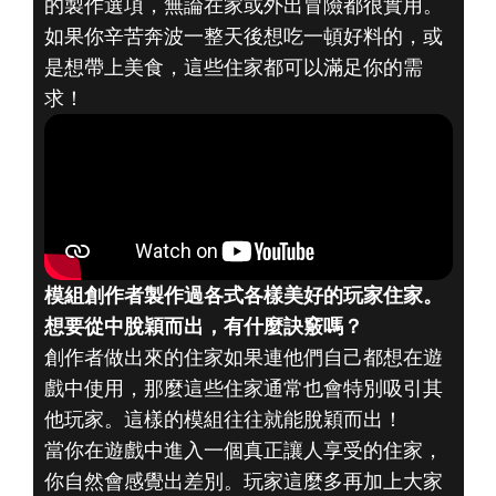
的製作選項，無論在家或外出冒險都很實用。
如果你辛苦奔波一整天後想吃一頓好料的，或
是想帶上美食，這些住家都可以滿足你的需
求！
The Elder Scrolls V: Skyrim
2021年6月29日
本月主打模組創
作者：
模組創作者製作過各式各樣美好的玩家住家。
LEIANNEG
想要從中脫穎而出，有什麼訣竅嗎？
創作者做出來的住家如果連他們自己都想在遊
戲中使用，那麼這些住家通常也會特別吸引其
他玩家。這樣的模組往往就能脫穎而出！
當你在遊戲中進入一個真正讓人享受的住家，
你自然會感覺出差別。玩家這麼多再加上大家