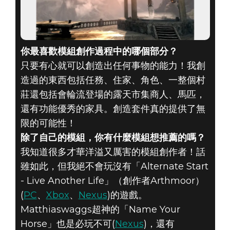
你最喜歡模組創作過程中的哪個部分？
只要有心就可以創造出任何事物的能力！我創
造過的東西包括任務、住家、角色、一整個村
莊還包括會輪流登場的露天市集商人、馬匹，
還有功能優秀的家具。創造套件真的提供了無
限的可能性！
除了自己的模組，你有什麼模組想推薦的嗎？
我知道很多才華洋溢又厲害的模組創作者！話
雖如此，但我絕不會玩沒有「Alternate Start
- Live Another Life」（創作者Arthmoor）
(
PC
、
Xbox
、
Nexus
)的遊戲。
Matthiaswaggs超神的「Name Your
Horse」也是必玩不可(
Nexus
)，還有