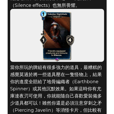
The Elder Scrolls: Legends
（Silence effects）也無所畏懼。
2020年12月26日
《THE ELDER
SCROLLS:
LEGENDS》：
2020年十二月份
當你所玩的牌組有很多強力的道具，最糟糕的
的本月獎勵卡
感覺莫過於將一些道具壓在一隻怪物上，結果
你的進度全賠給了地骨編織者（Earthbone
Spinner）或其他沉默效果。如果這時你有尤
庫達夜刃可使用，你就能隨自己喜歡愛裝備多
少道具都可以！雖然你還是必須注意穿刺之矛
（Piercing Javelin）等消怪卡片，但比較有