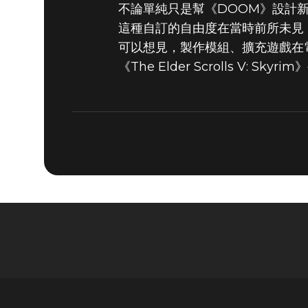
不論單純只是幫《DOOM》設計
DOOM® Eternal
2019年6月20日
這種自訂的自由度在當時前所未見
可以想見，製作模組、擴充遊戲在
《DOOM》
《The Elder Scrolls V
模組