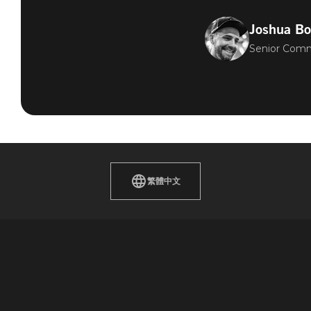
Joshua Bo
Senior Com
繁體中文