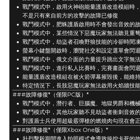
戰鬥模式中，啟用火神砲能量護盾改造模組時
不是只有來自前方的攻擊的故障已修復
戰鬥模式中，肥蛛護盾啟用時不會發出音效的
戰鬥模式中，某些情況下惡魔玩家無法聽見重
戰鬥模式中，劫盜者召喚野狼技能的冷卻時間
螢幕小鍵盤開啟時，瀏覽社交和設定選單會閃
戰鬥模式中，俄文介面的力量提升跳出文字無
戰鬥模式中，進行私人比賽時，完賽畫面會閃
能量護盾改造模組在被火箭彈幕摧毀後，能維
特定情況下，長肢惡魔玩家無法啟用火焰牆技
###故障修復*（僅限PC版）*
戰鬥模式中，其他玩家聽不見劫盜者衝刺音效
對護盾士兵使用超級霰彈槍的燃燒肉勾現在會
###故障修復*（僅限Xbox One版）*
壯烈擊殺期間進入拍照模式會導致操控卡死的