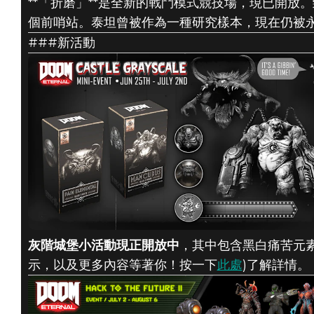
**「折磨」**是全新的戰鬥模式競技場，現已開放
個前哨站。泰坦曾被作為一種研究樣本，現在仍被
###新活動
灰階城堡小活動現正開放中
，其中包含黑白痛苦元
示，以及更多內容等著你！按一下
此處
)了解詳情。