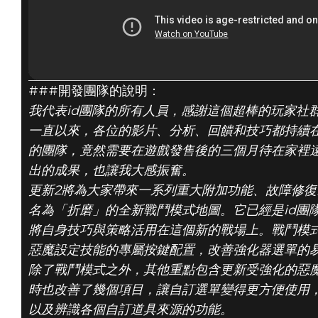
DOOM® Eternal
###開發團隊的說明：
2020年6月25日
我代表id團隊的所有人員，感謝這個超棒的玩家社群為
《DOOM
一直以來，各位的影片、分析、回饋和技巧都持續
的團隊，竟然需要在遊戲發售後的三個月待在家裡
ETERNAL》更新
出的成果，也讓我大感振奮。
更新2將為大家帶來一系列重大附加功能、故障修
2說明
名為「折磨」的全新戰鬥模式地圖。它已經是id團
將自身技巧與策略活用在這個新的戰場上。戰鬥模
惡魔設定技能的專屬按鍵配置，改善強化器選單的
除了戰鬥模式之外，其他重點包含更新受強化的惡
時也改善了幾個項目，讓自訂選單變得更方便使用
以及辨識各個自訂道具來源的功能。