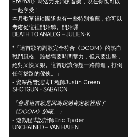
Eternal》時活力充沛的音樂，現在你也可以
一起享受！
本月歌單裡id團隊也有一些特別推薦，你可以
考慮從這裡開始聽。開始囉：
DEATH TO ANALOG – JULIEN-K
*「這首歌的副歌完全符合《DOOM》的熱血
DOOM® Eternal
戰鬥風格。雖然需要時間蓄力，但只要出擊，
2019年9月02日
絕對又快又狠。這首歌讓你想一路前進，打倒
你的九月DOOM
任何擋路的傢伙。」
- 資深品管測試工程師Justin Green
靈感播放清單
SHOTGUN - SABATON
「會選這首歌是因為我滿肯定歌裡用了
《DOOM》的哏。」
- 遊戲程式設計師Eric Tjader
UNCHAINED – VAN HALEN