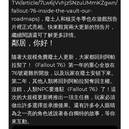
TW/article/7Lw6jVvhjzSNzuUMmKZgwn/
fallout-76-inside-the-vault-our-
Fallout 76
roadmaps)，廢土人和核災冬季也在遊戲預告
2019年6月09日
片裡正式亮相。快來觀賞兩大更新的預告片，
繼續閱讀還可了解更多詳情。
《FALLOUT
鄰居，你好！
76》：廢土人與
隨著大規模免費廢土人更新，大家都回到阿帕
拉契了！《Fallout 76》第一年的重心全放在
核災冬季正式亮
76號避難所開放，以及玩家在廢土安頓下來。
相
第二年，其他人類將回到阿帕拉契奪回主權。
沒錯，人類NPC要進駐《Fallout 76》了！這
次的大規模更新將推出一項主任務，玩家必須
做出許多選擇並承擔後果。還有許多令人眼睛
為之一亮的角色述說著各自獨特的故事，等你
來互動。