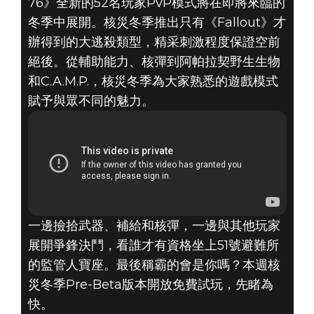
76》全新的52名玩家PvP模式將在即將來臨的
冬季中展開。核災冬季推出只有《Fallout》才
辦得到的大逃殺類型，精采刺激程度保證空前
絕後。從輔助能力、核彈到阿帕拉契野生生物
和C.A.M.P.，核災冬季為大家熟悉的遊戲模式
賦予與眾不同的魅力。
一邊撿拾武器、補給和核彈，一邊與其他玩家
展開爭鋒決鬥，看誰才有資格坐上51號避難所
的監管人寶座。最後稱霸的會是你嗎？本週核
災冬季Pre-Beta版本開放免費試玩，先睹為
快。