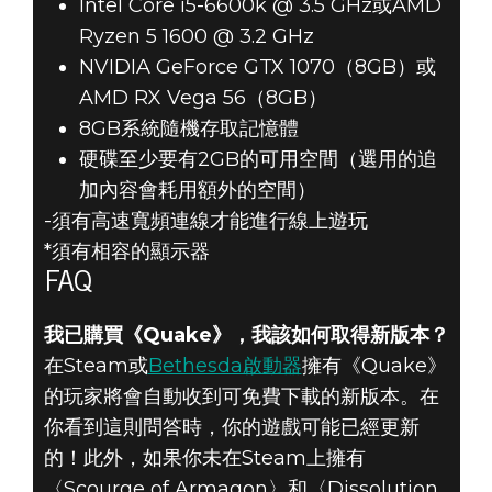
Intel Core i5-6600k @ 3.5 GHz或AMD
Ryzen 5 1600 @ 3.2 GHz
NVIDIA GeForce GTX 1070（8GB）或
AMD RX Vega 56（8GB）
8GB系統隨機存取記憶體
硬碟至少要有2GB的可用空間（選用的追
加內容會耗用額外的空間）
-須有高速寬頻連線才能進行線上遊玩
*須有相容的顯示器
FAQ
我已購買《Quake》，我該如何取得新版本？
在Steam或
Bethesda啟動器
擁有《Quake》
的玩家將會自動收到可免費下載的新版本。在
你看到這則問答時，你的遊戲可能已經更新
的！此外，如果你未在Steam上擁有
〈Scourge of Armagon〉和〈Dissolution