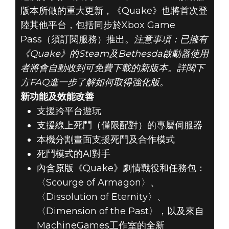
版本所做的重大更新，《Quake》也將首次登
陸其他平台，包括同步於Xbox Game
Pass（須訂閱服務）推出。
注意事項：已擁有
《Quake》的Steam及Bethesda啟動器使用
者將會自動收到可免費下載的新版本。詳閱下
Quake
方FAQ進一步了解如何取得強化版。
2021年8月19日
新功能及效能改善
支援跨平台遊玩
《QUAKE》更新
支援線上死鬥（僅限配對）的專屬伺服器
本機分割畫面支援死鬥及合作模式
說明及FAQ
死鬥模式的AI對手
內含原版《Quake》劇情戰役和任務包：
〈Scourge of Armagon〉、
〈Dissolution of Eternity〉、
〈Dimension of the Past〉，以及來自
MachineGames工作室的全新