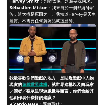
Harvey Smith
：別曬太陽。洗臉要洗兩次。
Sébastien Mitton
：我來自於一個裁縫師家
族，這大概是原因之一。我知道Harvey是天生
麗質。不需要任何裝飾品就這麼帥。
我最喜歡你們遊戲的地方，是貼近遊戲中人物
現實的
遊戲世界建構
。就世界建構以及向玩家
／讀者／觀眾呈現遊戲世界而言，你們會給其
他創作者什麼樣的建議？
Ricardo Bare
：兩個重點：