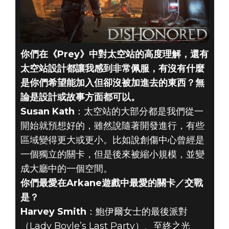
你們在《Prey》中對太空站的高度理解，還有
太空站設計都讓我感到非常佩服，有沒有什麼
是你們希望能加入但卻沒被加進去的東西？無
論是設計或故事方面都可以。
Susan Kath
：太空站的大部分都是我們從一
開始就預想好的，雖然說隨著開發進行，有些
區域變得更大或更小。比如說創傷中心曾經是
一個獨立的關卡，但是後來被縮小規模，並變
成大廳中的一個空間。
你們最愛在Arkane遊戲中最愛的關卡／交戰
是？
Harvey Smith
：鮑伊爾女士的最後派對
（Lady Boyle’s Last Party）、至終之光