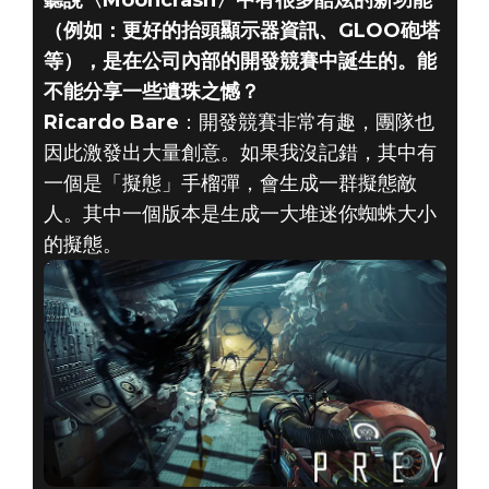
聽說〈Mooncrash〉中有很多酷炫的新功能
（例如：更好的抬頭顯示器資訊、GLOO砲塔
等），是在公司內部的開發競賽中誕生的。能
不能分享一些遺珠之憾？
Ricardo Bare
：開發競賽非常有趣，團隊也
因此激發出大量創意。如果我沒記錯，其中有
一個是「擬態」手榴彈，會生成一群擬態敵
人。其中一個版本是生成一大堆迷你蜘蛛大小
的擬態。