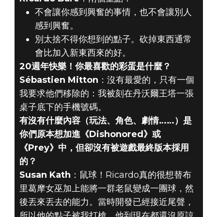
不會讓你感到興奮的事情，也不會讓別人
感到興奮。
別太捨不得你想到的點子。砍掉東西通常
會比加入新東西來的好。
20週年快樂！你最喜歡的彩蛋是什麼？
Sébastien Mitton
：沒有最愛的，只有一個
我要求他們移除的：我被刻在丹沃爾王塔一張
桌子底下的手機號碼。
有沒有什麼內容（玩法、角色、劇情……）是
你們原本想加進《Dishonored》或
《Prey》中，但卻沒有被遊戲最終版本採用
的？
Susan Kath
：鼠球！Ricardo真的很想替布
里葛摩女巫加上能將一群老鼠變成一團球，然
後丟來丟去的能力。當時開發已經接近尾聲，
所以他的點子被我打槍，他到現在都還沒原諒