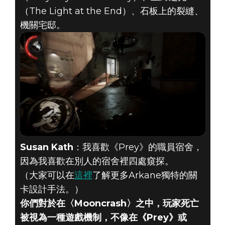
（The Light at the End）、石板上的裂縫、
機關宅邸。
Susan Kath
：我喜歡《Prey》的職員宿舍，
因為我喜歡在別人的宿舍裡四處窺探。
（大家可以在
這裡
了解更多Arkane獨特的關
卡設計手法。）
你們對於在〈Mooncrash〉之中，玩家死亡
被視為一種遊戲機制，不像在《Prey》或