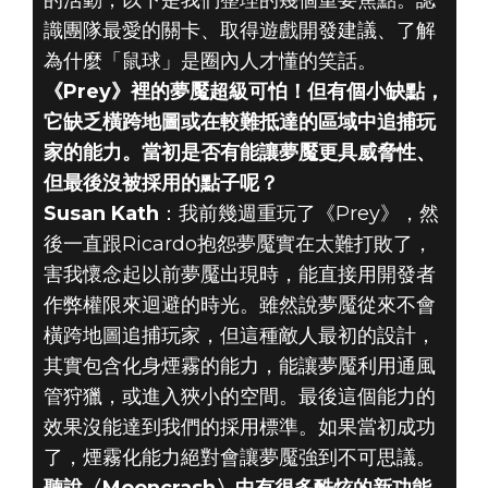
的活動，以下是我們整理的幾個重要焦點。認
識團隊最愛的關卡、取得遊戲開發建議、了解
為什麼「鼠球」是圈內人才懂的笑話。
《Prey》裡的夢魘超級可怕！但有個小缺點，
它缺乏橫跨地圖或在較難抵達的區域中追捕玩
家的能力。當初是否有能讓夢魘更具威脅性、
2020年8月13日
但最後沒被採用的點子呢？
ARKANE 20
Susan Kath
：我前幾週重玩了《Prey》，然
後一直跟Ricardo抱怨夢魘實在太難打敗了，
REDDIT粉絲問
害我懷念起以前夢魘出現時，能直接用開發者
答必看焦點
作弊權限來迴避的時光。雖然說夢魘從來不會
橫跨地圖追捕玩家，但這種敵人最初的設計，
其實包含化身煙霧的能力，能讓夢魘利用通風
管狩獵，或進入狹小的空間。最後這個能力的
效果沒能達到我們的採用標準。如果當初成功
了，煙霧化能力絕對會讓夢魘強到不可思議。