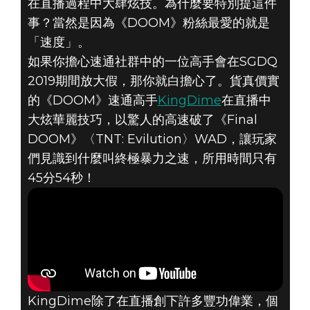
在直播過程中大肆炫技。為什麼要特別提這件
事？當然是因為《DOOM》粉絲最愛的就是
KINGDIME將在
「速度」。
SUMMER
如果你擔心速通社群中的一位高手會在SGDQ
2019期間放大假，那你就白擔心了。貨真價實
GAMES DONE
的《DOOM》速通高手
KingDime
在直播中
大炫華麗技巧，以驚人的高速破了《Final
QUICK 2019代
DOOM》〈TNT: Evilution〉WAD，讓玩家
們見識到什麼叫終極暴力之速，所用時間只有
表《FINAL
45分54秒！
DOOM》出席
KingDime除了在直播創下許多豐功偉業，個