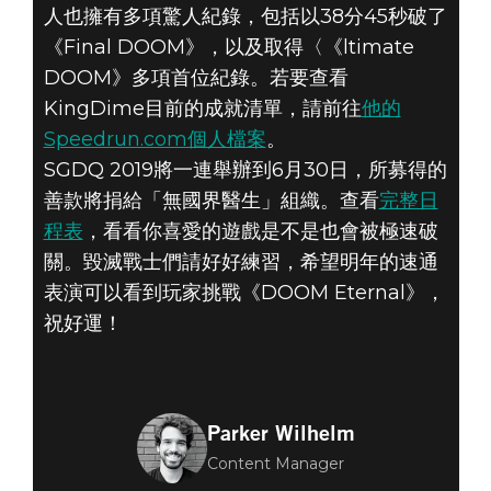
人也擁有多項驚人紀錄，包括以38分45秒破了
《Final DOOM》，以及取得〈《ltimate
DOOM》多項首位紀錄。若要查看
KingDime目前的成就清單，請前往
他的
Speedrun.com個人檔案
。
SGDQ 2019將一連舉辦到6月30日，所募得的
善款將捐給「無國界醫生」組織。查看
完整日
程表
，看看你喜愛的遊戲是不是也會被極速破
關。毀滅戰士們請好好練習，希望明年的速通
表演可以看到玩家挑戰《DOOM Eternal》，
祝好運！
Parker Wilhelm
Content Manager