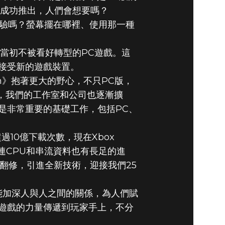
果成功推出，人們會想要嗎？
戲體驗嗎？螢幕擺在哪裡、使用那一種
也是當初不被看好轉型的PC遊戲。這
接受新的遊戲裝置。
ion》抱著更大的野心，不只PC版，
上市，我們的工作室和公司也逐漸擴
是非常重要的基礎工作，包括PC、
過10億下載次數，現在Xbox
，連CPU和串流資料也有長足的進
擎翻修，引進全新技術，迎接我們25
能加深人與人之間的關係，為人們賦
遊戲的力量傳遞到玩家手上，不分