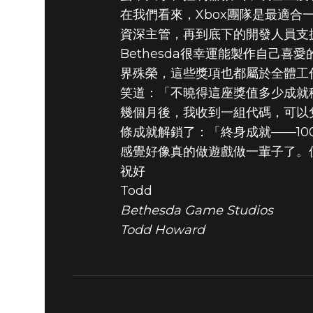
在我們看來，Xbox團隊是最適合
資深主管，再到底下的開發人員支
Bethesda很幸運能製作自己
界殊榮，這些獎項也都屬於全體工
笑道：「不曉得這座獎值多少成就積
幾個月後，我收到一組代碼，可以
條成就解鎖了：「終身成就——1
感覺好像真的做遊戲做一輩子了。
祝好
Todd
Bethesda Game Studios
Todd Howard