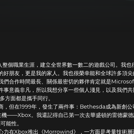
，投入整個職業生涯，建立全世界數一數二的遊戲公司。我
的好朋友，更是我的家人。我也很榮幸能和全球許多頂尖
OWARD淺談加入X
們合作時間最長、關係最密切的夥伴肯定就是Microsof
件事意義非凡，所以我想分享一些個人淺見，以及我們共
在很多方面都是攜手同行。
在1999年，發生了兩件事：Bethesda成為新創公司Z
遊戲主機——Xbox。我還記得自己第一次去華盛頓的雷德蒙
的可能性。
力在Xbox推出《Morrowind》，一方面是考量技術