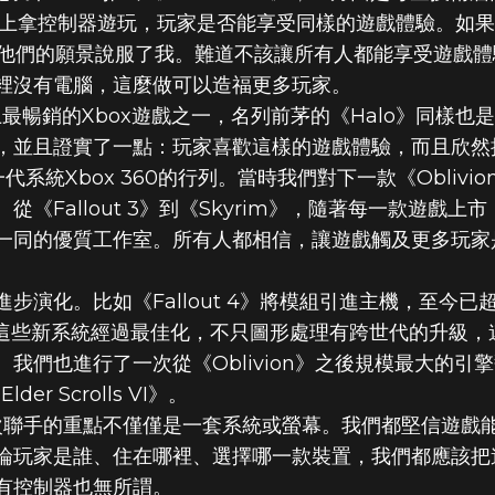
發上拿控制器遊玩，玩家是否能享受同樣的遊戲體驗。如
ox團隊用他們的願景說服了我。難道不該讓所有人都能享受遊
裡沒有電腦，這麼做可以造福更多玩家。
史上最暢銷的Xbox遊戲之一，名列前茅的《Halo》同樣
，並且證實了一點：玩家喜歡這樣的遊戲體驗，而且欣然
下一代系統Xbox 360的行列。當時我們對下一款《Obliv
《Fallout 3》到《Skyrim》，隨著每一款遊戲
一同的優質工作室。所有人都相信，讓遊戲觸及更多玩家
演化。比如《Fallout 4》將模組引進主機，至今已超
技術。這些新系統經過最佳化，不只圖形處理有跨世代的升級
我們也進行了一次從《Oblivion》之後規模最大的引
der Scrolls VI》。
這次聯手的重點不僅僅是一套系統或螢幕。我們都堅信遊戲
論玩家是誰、住在哪裡、選擇哪一款裝置，我們都應該把
有控制器也無所謂。