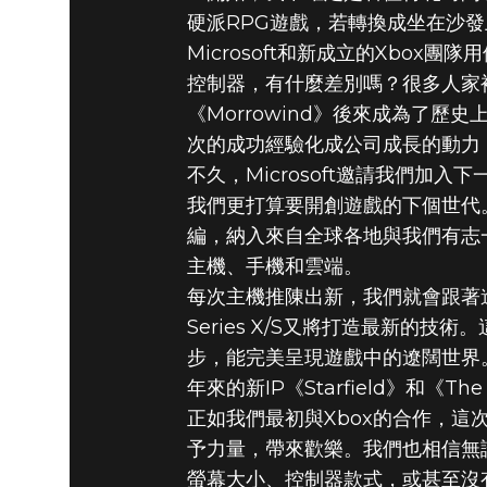
硬派RPG遊戲，若轉換成坐在沙
Microsoft和新成立的Xb
控制器，有什麼差別嗎？很多人家
《Morrowind》後來成為了歷
次的成功經驗化成公司成長的動力
不久，Microsoft邀請我們加入
我們更打算要開創遊戲的下個世代。從
編，納入來自全球各地與我們有志
主機、手機和雲端。
每次主機推陳出新，我們就會跟著進步
Series X/S又將打造最新的
步，能完美呈現遊戲中的遼闊世界。
年來的新IP《Starfield》和《The El
正如我們最初與Xbox的合作，
予力量，帶來歡樂。我們也相信無
螢幕大小、控制器款式，或甚至沒