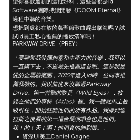
望你喜歡最新的這批好料，這些全都是id
Software團隊持續開發《DOOM Eternal》
過程中聽的音樂。
想把到處都在放的萬聖節歌曲趕出腦海嗎？試
試id員工私心推薦的播放清單吧！
PARKWAY DRIVE〈PREY〉
DOOM® Eternal
「要聊幫我發揮創意和生產力的音樂，我可以
2019年10月02日
一直講下去，不過就先推薦這首吧。這是我最
你的十月DOOM
愛的金屬核樂團，2015年進入id時一位同事推
薦我聽的。我以前從來沒聽過Parkway
靈感播放清單
Drive。第一首聽的歌是〈Wild Eyes〉，收
錄在他們的專輯《Atlas》裡。我一聽就馬上被
吸引住，開始狂聽他們的所有作品。我搬到達
拉斯之後看的第一場金屬演唱會也是他們。
我！的！天！啊！他們真的帥到爆。」
資深UI美工Daniel Gagne