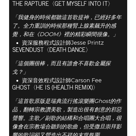
THE RAPTURE〈GET MYSELF INTO IT〉
「我健身的時候都聽這首歌提神，已經好多年
了。全力重訓的時候那種腎上腺素飆升的感
覺，和在《DOOM》裡的精彩瞬間很像。」
資深服務程式設計師Jesse Printz
SEVENDUST〈DEATH DANCE〉
「這個團很棒，而且有誰會不喜歡金屬探
戈？」
資深音效程式設計師Carson Fee
GHOST〈HE IS (HEALTH REMIX)〉
「這首歌原版是瑞典流行搖滾樂團Ghost的作
品，翻轉宗教讚美歌，製造出很有創意的邪惡
聲響。主歌／副歌的結構和合唱團大合唱，很
像會在宗教場合聽到的歌曲，但受撒旦崇拜影
響的歌詞卻又營造出不祥的末世氛圍。