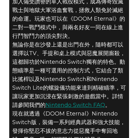
加入備受讚譽的單人戰役模式，成為傳奇毀滅
DOOM® Eternal
戰士與地獄大軍浴血奮戰，拯救人類免於滅絕
2020年12月08日
的命運。玩家也可以在《DOOM Eternal》的
立即在
二對一戰鬥模式中，與兩名好友一同在線上進
行鬥智鬥力的頂尖對決。
NINTENDO
無論你是在沙發上還是出門在外，隨時都可以
選擇以TV、手提和桌上模式與惡魔展開廝殺，
SWITCH暢玩
這都歸功於Nintendo Switch獨有的特色。動
態瞄準是一種可選用的控制方式，它結合了類
《DOOM
比搖桿以及Nintendo Switch和Nintendo
ETERNAL》！
Switch Lite的螺旋儀功能來達到精確瞄準，可
讓玩家更加沉浸在緊張刺激的遊戲當中。詳情
請參閱我們的
Nintendo Switch FAQ
。
現在就透過《DOOM Eternal》Nintendo
Switch版，裝備一系列經典武器和強大技能，
發揮你堅忍不拔的意志力從惡魔手中奪回地