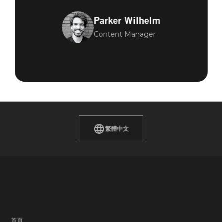
Parker Wilhelm
Content Manager
繁體中文
首頁