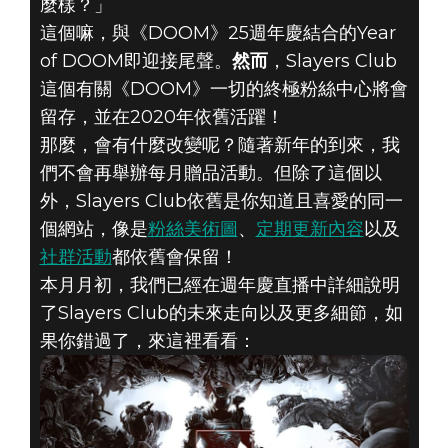
麼樣？」
這個嘛，與《DOOM》25週年慶結合的Year
of DOOM即迎接尾聲。
然而
，Slayers Club
這個有關《DOOM》一切的終極粉絲中心將會
DOOM® Eternal
留存，並在2020年依舊活躍！
2019年12月31日
那麼，會有什麼改變呢？隨著新年的到來，我
們不會再舉辦每月贈品活動。但除了這個以
SLAYERS CLUB
外，Slayers Club依舊是你知道且喜愛的同一
個網站，像是
粉絲美術圖
、
定期更新內容
以及
即將在2020年回
社群活動
都依舊會保留！
歸！
本月月初，我們已經在週年慶直播中詳細說明
了Slayers Club的未來走向以及更多細節，如
果你錯過了，來這裡看看：