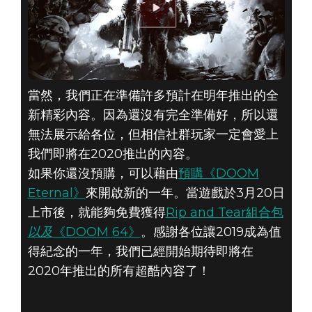
當然，我們正在準備許多預計在明年推出的全
新精彩內容。因為還沒有完全準備好，所以還
無法展示給各位，但相信社群玩家一定會愛上
我們即將在2020推出的內容。
如果你還沒預購，可以藉由
預購《DOOM
Eternal》
來開啟新的一年。當遊戲於3月20日
上市後，就能夠免費獲得
Rip and Tear組合包
以及
《DOOM 64》
。感謝各位讓2019成為值
得紀念的一年，我們已經開始期待即將在
2020年推出的所有超酷內容了！