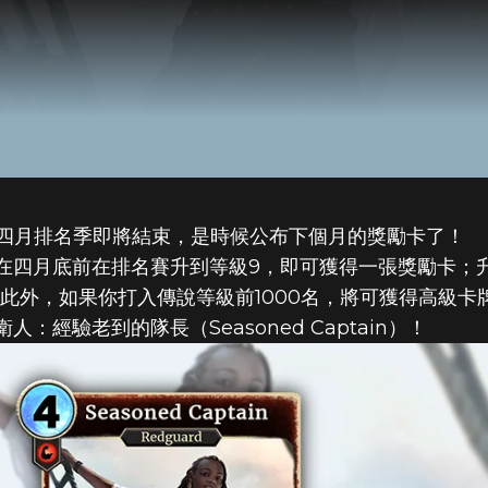
Legends》四月排名季即將結束，是時候公布下個月的獎勵卡了！
在四月底前在排名賽升到等級9，即可獲得一張獎勵卡；
此外，如果你打入傳說等級前1000名，將可獲得高級卡
經驗老到的隊長（Seasoned Captain）！