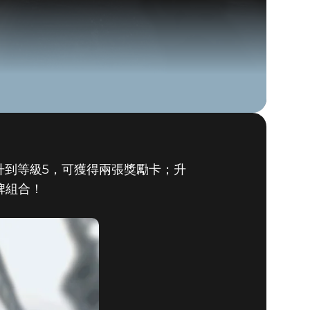
升到等級5，可獲得兩張獎勵卡；升
The Elder Scrolls: Legends
牌組合！