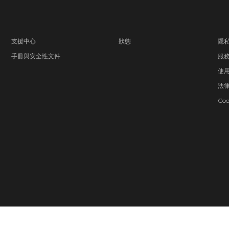
支援中心
狀態
隱
手冊與安全性文件
服
使
法
Coo