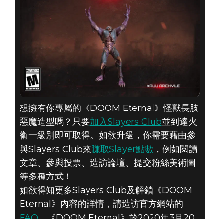
DOOM® Eternal
想擁有你專屬的《DOOM Eternal》怪獸長肢
2019年12月20日
惡魔造型嗎？只要
加入Slayers Club
並到達火
衛一級別即可取得。如欲升級，你需要藉由參
怪獸長肢惡魔
與Slayers Club來
賺取Slayer點數
，例如閱讀
文章、參與投票、造訪論壇、提交粉絲美術圖
等多種方式！
如欲得知更多Slayers Club及解鎖《DOOM
Eternal》內容的詳情，請造訪官方網站的
FAQ
。《DOOM Eternal》於2020年3月20