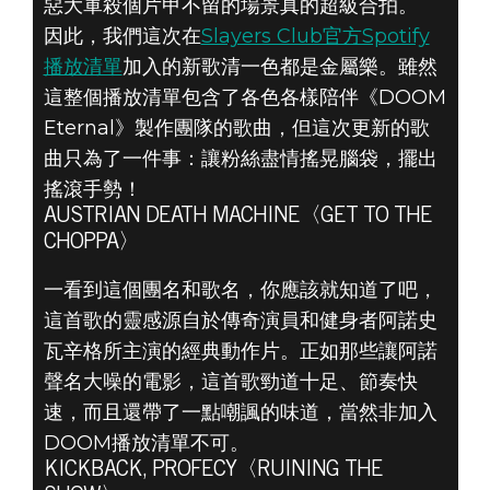
惡大軍殺個片甲不留的場景真的超級合拍。
因此，我們這次在
Slayers Club官方Spotify
播放清單
加入的新歌清一色都是金屬樂。雖然
這整個播放清單包含了各色各樣陪伴《DOOM
Eternal》製作團隊的歌曲，但這次更新的歌
曲只為了一件事：讓粉絲盡情搖晃腦袋，擺出
DOOM® Eternal
搖滾手勢！
2021年2月17日
AUSTRIAN DEATH MACHINE〈GET TO THE
CHOPPA〉
你的二月DOOM
一看到這個團名和歌名，你應該就知道了吧，
靈感播放清單
這首歌的靈感源自於傳奇演員和健身者阿諾史
瓦辛格所主演的經典動作片。正如那些讓阿諾
聲名大噪的電影，這首歌勁道十足、節奏快
速，而且還帶了一點嘲諷的味道，當然非加入
DOOM播放清單不可。
KICKBACK, PROFECY〈RUINING THE