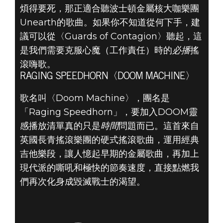
煩得要死，那正適合聽波士頓金屬核大咖樂團
Unearth的歌曲。如果你不知道從何下手，建
議可以從〈Guards of Contagion〉聽起，這
是我們需要克服心魔（工作責任）時的
必播
搖
滾嗨歌。
RAGING SPEEDHORN〈DOOM MACHINE〉
歌名叫〈Doom Machine〉，團名是
「Raging Speedhorn」，要加入DOOM靈
感播放清單真的只是
時間
問題而已。這首來自
英國長青搖滾樂團的硬式搖滾歌曲，運用經典
吉他樂段，讓人憶起早期的金屬歌曲，再加上
現代派的嘶吼和極快的節奏速度，直接點燃我
們再次化身成毀滅戰士的渴望。