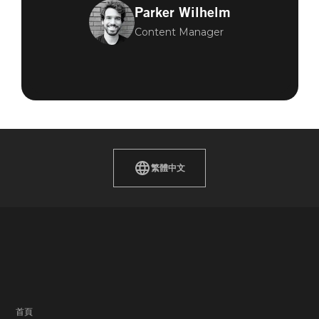
Parker Wilhelm
Content Manager
繁體中文
首頁