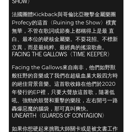
SHOW〉
法國團體Kickback與哥倫比亞鞭擊金屬樂團
Profecy的這首〈Ruining the Show〉樸實
無華，不管在歌詞或節奏上都稱得上是最 直
白、最本位的硬核金屬樂。不耍花招、不標新
立異，而是最純粹、最經典的搖滾歌曲。
FACING THE GALLOWS〈TIME KEEPER〉
Facing the Gallows來自南非，他們如野獸
般狂野的音樂成了我們在超級血巢大殺四方時
的絕佳背景音樂。這首歌收錄在他們於2020
年發行的EP裡，只要大聲放這首歌，隨著低
吼、強勁的鼓聲和重擊的樂段，左右開弓一路
轟爆惡魔的腦袋，那可真叫爽快。
UNEARTH〈GUARDS OF CONTAGION〉
如果你想硬起來挑戰大師關卡或是被文書工作