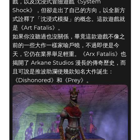
戲，以及沈浸式冒險遊戲《System
Shock》，但卻走出了自己的方向，以全新方
式詮釋了「沈浸式模擬」的概念。這款遊戲就
是《Art Fatalis》。
Arx Fatalis
如果你沒聽過也沒關係，畢竟這款遊戲不像之
2020年5月28日
前的一些大作一樣家喻戶曉，不過即便是今
天，它仍在業界舉足輕重。《Arx Fatalis》也
《ARX
揭開了 Arkane Studios 漫長的傳奇歷史，而
且可說是推波助瀾使幾款知名大作誕生：
FATALIS》：王
《Dishonored》和《Prey》。
朝誕生