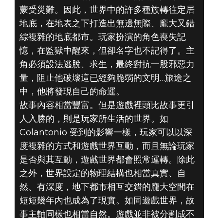
蒙受災難。因此，世界中的許多種族轉往定居
地底，在地表之下打造出無邊無際、龐大又錯
綜複雜的地底都市。玩家扮演的角色喪失記
憶，在監獄中醒來，但卻名字也不記得了。主
角必須設法逃脫、求生，最終對抗一股邪惡力
量，阻止他破壞這已經夠脆弱的文明…旅途之
中，他將發現自己的命運。
故事內容相當豐富。但是遊戲裡頭比故事更引
人入勝的，則是玩家所生活的世界。如
Colantonio 受到的影響一樣，玩家可以以深
度複雜的方式和遊戲世界互動，而且無論玩家
是否與其互動，遊戲世界都會照常運轉。除此
之外，世界設定的物理結構也相當真實、自
然、有深度，地下都市相互交錯的龐大空間在
短短幾年內也成為了現實。如同遊戲世界，故
事主軸同樣也相當自然。遊戲並非被分割成不