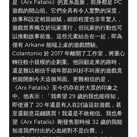
是《Arx Fatalis》的直系血脈，前身都是 PC
遊戲的開山祖。它們全具有令人驚艷的深度，
故事和設定相當細膩，細節程度也非常驚人，
遊戲世界獨立於玩家運行，但玩家的行動也可
以推動故事前進。這些元素結合在一起，即為
僅有 Arkane 能端上桌的遊戲體驗。
Colantonio 於 2017 年離開了工作室，將重心
轉往較小規模的企劃案。他回顧走來的路時，
還是難以相信千禧年那款叫好不叫座的遊戲竟
然能開創今天這個局面。更難相信的是，
《Arx Fatalis》至今仍存在於大眾的印象之
中。他表示：「我希望 29 歲的我也能得知，
即使過了 20 年還是有人在討論這款遊戲，甚
至還願意花錢購買！我還是不敢相信。我也希
望《Arx Fatalis》剛發售那時候 32 歲的我能
知道我們付出的心血絕對不是白費。」