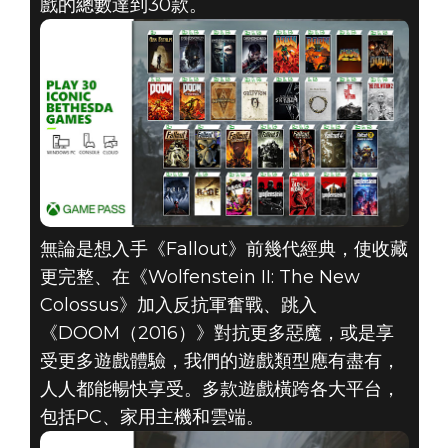
戲的總數達到30款。
DOOM (2016)
2021年6月13日
XBOX GAME
PASS新增10款
無論是想入手《Fallout》前幾代經典，使收藏
更完整、在《Wolfenstein II: The New
BETHESDA遊戲
Colossus》加入反抗軍奮戰、跳入
《DOOM（2016）》對抗更多惡魔，或是享
受更多遊戲體驗，我們的遊戲類型應有盡有，
人人都能暢快享受。多款遊戲橫跨各大平台，
包括PC、家用主機和雲端。