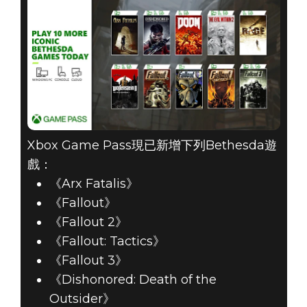
Xbox Game Pass現已新增下列Bethesda遊
戲：
《Arx Fatalis》
《Fallout》
《Fallout 2》
《Fallout: Tactics》
《Fallout 3》
《Dishonored: Death of the
Outsider》