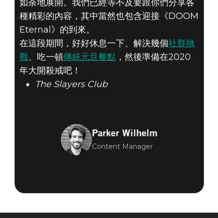
如荼地展開。我們已經等不及要跟你們分享各
種精彩的內容，其中當然也包含迎接《DOOM
Eternal》的到來。
在這段期間，好好休息一下、解決幾個
社群挑
DOOM® Eternal
戰
、吃一頓
傳統元旦餐點
，然後準備在2020
2020年1月01日
年大開殺戒吧！
The Slayers Club
來自SLAYERS
CLUB的新年祝
Parker Wilhelm
福！
Content Manager