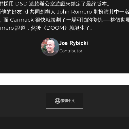
採用 D&D 這款辦公室遊戲來鎖定了最終版本。
而他的好友 id 共同創辦人 John Romero 則扮演其中
而 Carmack 很快就策劃了一場可怕的復仇──整個
mero 說道，然後《DOOM》就誕生了。
Joe Rybicki
– D&D怪物
Contributor
繁體中文