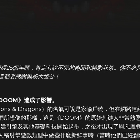
歷經25個年頭，肯定有說不完的趣聞和精彩花絮。你不必
DOOM® Eternal
這都要感謝揭祕大聲公！
DOOM》造成了影響。
ons & Dragons）的名氣可說是家喻戶曉，但在網
們所想像的那樣，這是《DOOM》的原始創辦人非常熟
引擎及其他基礎科技開始起步，之後才出現了與惡魔戰鬥等其他
人稱射擊遊戲類型中做些什麼新鮮事時（當時他們已經創