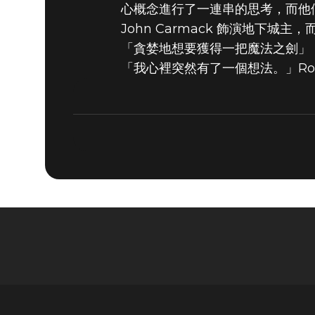
心概念進行了一連串的思考，而他們
John Carmack 飾演地下城主，
「貪婪地想要獲得一把魔法之劍」，
「我心裡突然有了一個想法。」Ro
DOOM® Eternal
2019年9月04日
揭祕大聲公 