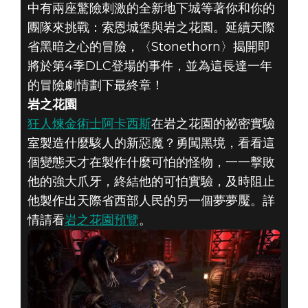
中有兩座驚險刺激的全新地下城等著你和你的
團隊來挑戰：索恩城堡與岩之花園。延續天際
省黑暗之心的冒險，〈Stonethorn〉揭開即
將於第4季DLC登場的事件，並為這長達一年
的冒險劇情劃下最終章！
岩之花園
狂人煉金術士阿卡西斯
在岩之花園的祕密實驗
室製造什麼駭人的新惡魔？勇闖黑境，看看這
個變態天才在製作什麼可怕的怪物，一一擊敗
他的強大爪牙，終結他的可怕實驗，及時阻止
他製作出天際省西部人民的另一個夢夢魘。詳
情請看
岩之花園預覽
。