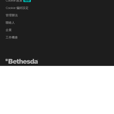
Cookie 政策
NEW
Cookie 偏好設定
管理辦法
聯絡人
企業
工作機會
Violence
Blood and Gore
Sexual Themes
Use of Alcohol
In-Game Purchases (Includes Random
Items)
Users Interact