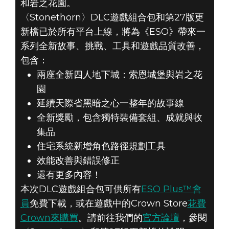
《THE ELDER
和岩之花園。
〈Stonethorn〉DLC遊戲組合包和第27版更
SCROLLS
新檔已於所有平台上線，將為《ESO》帶來一
ONLINE:
系列全新故事、挑戰、工具和遊戲品質改善，
包含：
STONETHORN》
兩座全新四人地下城：索恩城堡與岩之花
園
和第27版更新檔
延續天際省黑暗之心一整年的故事線
全新獎勵，包含獨特裝備套組、成就與收
現已於所有平台
集品
上線
住宅系統新增角色路徑規劃工具
效能改善與錯誤修正
還有更多內容！
本次DLC遊戲組合包可供所有
ESO Plus™會
員
免費下載，或在遊戲中的Crown Store
花費
Crown來購買
。請前往我們的
官方論壇
，參閱