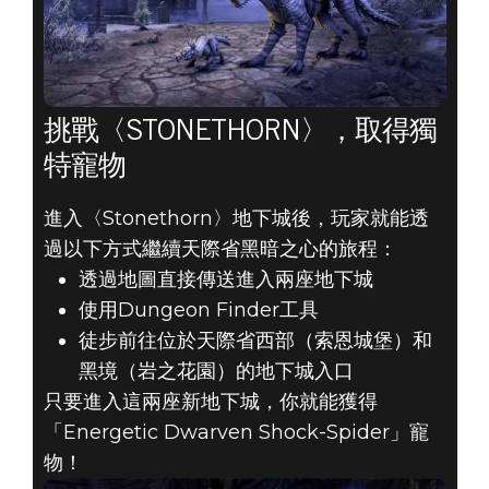
挑戰〈STONETHORN〉，取得獨
特寵物
進入〈Stonethorn〉地下城後，玩家就能透
過以下方式繼續天際省黑暗之心的旅程：
透過地圖直接傳送進入兩座地下城
使用Dungeon Finder工具
徒步前往位於天際省西部（索恩城堡）和
黑境（岩之花園）的地下城入口
只要進入這兩座新地下城，你就能獲得
「Energetic Dwarven Shock-Spider」寵
物！