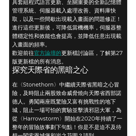
具套組程式語言更新、至關重要的全新記憶體
管理系統、伺服器載入處理改善、資料庫快
取，以及一些間歇出現載入畫面的問題修正！
進行這些更新後，可降低當機機率，伺服器整
體穩定性和效能也會提高，並降低任意出現載
入畫面的頻率。
歡迎前往
官方論壇的
更新檔討論區，了解第27
版更新檔的所有消息。
探究天際省的黑暗之心
在〈Stonethorn〉中繼續天際省黑暗之心冒
險，及時阻止兩股致命威脅燒向天際省西部諾
德人。勇闖兩座既驚險又富有挑戰性的地下
城，阻止一場可怕的實驗並擊潰邪惡大軍，為
從〈Harrowstorm〉開始在2020年持續了一
整年的冒險故事劃下句點！你是不是迫不及待
想一闖索恩城堡和岩之花園？請到