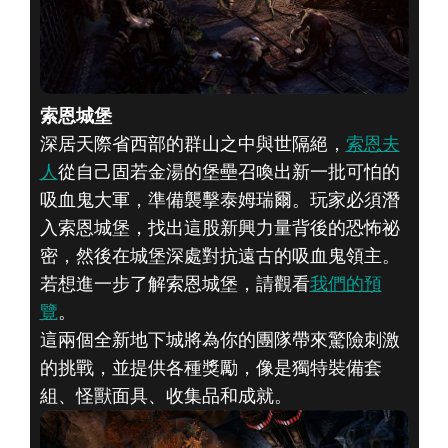
索恩城堡
深居天際省西部的群山之中與世隔絕，
索恩夫
人
從自己固若金湯的堡壘召喚出新一批可怕的
吸血鬼大軍，準備襲擊泰姆瑞爾。玩家必須潛
入索恩城堡，找出這股新興力量背後的恐怖祕
密，然後在城堡深處對抗遠古的吸血鬼領主。
若想進一步了解索恩城堡，請觀看
我們的預
覽
。
這兩個全新地下城將為你的團隊帶來驚險刺激
的挑戰，並提供各種獎勵，像是獨特裝備套
組、怪獸面具、收集品和成就。