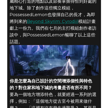
屬精心打造的地點以及節奏掌握得恰到好處的
地下城。除了創作這些獨立模組，
PossessedLemon也發揮自己的長才，為即
將到來的
Beyond Skyrim: Cyrodiil
模組計畫
The Elder Scrolls V: Skyrim
獻上一份力。我們在七月的主打模組創作者訪
2021年7月30日
談中，與PossessedLemon暢聊了以上這些
話題。
本月主打模組創作
者：
POSSESSEDLEMO
你是怎麼為自己設計的空間增添個性與特色
的？對住家和地下城的考量是否有所不同？
要為一個地方增添特色，就要經過一系列的選
擇，例如：「這個地方從古至今被用來做什
麼？」、「這裡有沒有發生過戰爭？」甚至是