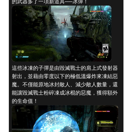
的武器多了一項新道具──冰彈！
DOOM® Eternal
2019年10月25日
冰封惡魔的毀滅
戰士最新輔助裝
這些冰凍的子彈是由毀滅戰士的肩上式發射器
射出，並藉由零度以下的極低溫爆炸來凍結惡
備
魔。不僅能原地冰封敵人、減少敵人數量，還
能讓毀滅戰士粉碎凍成冰棍的惡魔，獲得額外
的生命值！