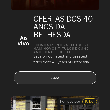
OFERTAS DOS 40
ANOS DA
BETHESDA
Ao
vivo
ECONOMIZE NOS MELHORES E
MAIS NOVOS TÍTULOS DOS 40
ANOS DA BETHESDA.
Save on our latest and greatest
titles from 40 years of Bethesda!
LOJA
Evento de jogo
Fallout