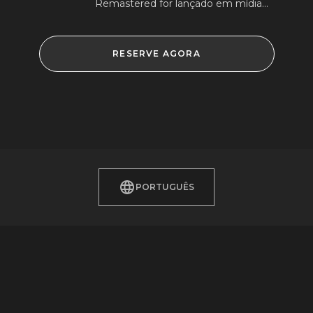
Remastered for lançado em mídia
física e digital para Nintendo
Switch™ 2 em 11 de agosto.
RESERVE AGORA
PORTUGUÊS