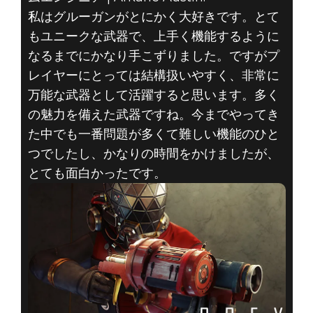
私はグルーガンがとにかく大好きです。とて
もユニークな武器で、上手く機能するように
なるまでにかなり手こずりました。ですがプ
レイヤーにとっては結構扱いやすく、非常に
万能な武器として活躍すると思います。多く
2020年8月13日
の魅力を備えた武器ですね。今までやってき
ARKANEのお気
た中でも一番問題が多くて難しい機能のひと
つでしたし、かなりの時間をかけましたが、
に入り: 武器&能
とても面白かったです。
力