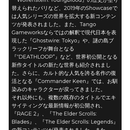
『Wolfenstein: Youngblood』の歴史が塗り
替えられたパリなど、2019年のShowcaseで
は人気シリーズの世界を拡大する新コンテン
ツが発表されました。また、Tango
Gameworksならではの解釈で現代日本を表
現した『Ghostwire: Tokyo』や、謎の島ブ
2019年6月09日
ラックリーフが舞台となる
E3 2019での
『“DEATHLOOP”』など、世界初公開となる
新作タイトルの新たな世界も紹介されまし
BETHESDAから
た。さらに、カルト的な人気を誇る名作の復
の発表内容
活となる『Commander Keen』では、お馴
染みのキャラクターが戻ってきました。
それ以外にも、複数の既存のタイトルでエキ
サイティングな最新情報が初公開され、
『RAGE 2』、『The Elder Scrolls:
Blades』、『The Elder Scrolls: Legends』