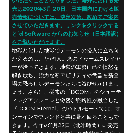
いただくこととなりました。海外における発
売は2020年3月 20日、日本国内における販
売情報については、決定次第、改めてご案内
させていただきます。リンクをクリックする
とid Software からのお知らせ（日本語訳）
をご覧いただけます。
地獄と化した地球でデーモンの侵入に立ち向
かえるのは、ただ1人。あのドゥームスレイヤ
ーが帰ってきます。地獄の軍勢に己の憤怒を
解き放ち、強力な新アビリティや武器を新登
場の恐ろしいデーモンたちに浴びせかけまし
ょう。さらに、従来の『DOOM』のシューテ
ィングアクションと緻密な戦略性が融合した
『DOOM Eternal』のバトルモードでは、オ
ンラインでフレンドと共に暴れ回ることもで
きます。今年の11月22日（北米時間）に発売