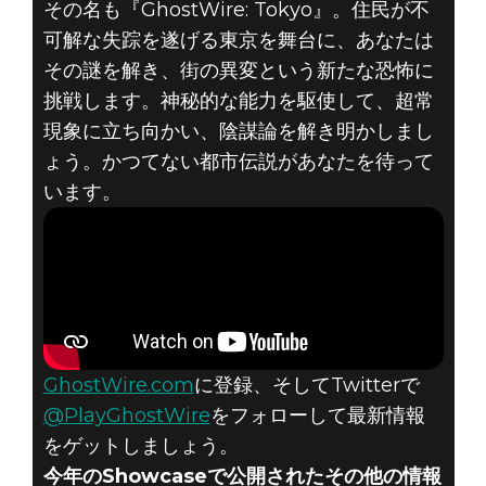
その名も『GhostWire: Tokyo』。住民が不
可解な失踪を遂げる東京を舞台に、あなたは
その謎を解き、街の異変という新たな恐怖に
挑戦します。神秘的な能力を駆使して、超常
現象に立ち向かい、陰謀論を解き明かしまし
ょう。かつてない都市伝説があなたを待って
Ghostwire: Tokyo
います。
2019年6月09日
『GHOSTWIRE:
TOKYO』発表
GhostWire.com
に登録、そしてTwitterで
@PlayGhostWire
をフォローして最新情報
をゲットしましょう。
今年のShowcaseで公開されたその他の情報