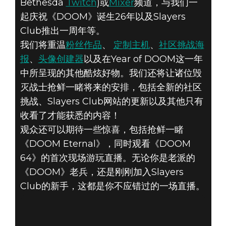
Bethesda
Twitch
)或
Mixer
频道，与我们一
DOOM® Eternal
起庆祝《DOOM》诞生26年以及Slayers
2019年12月09日
Club推出一周年等。
参与SLAYERS
我们将重温
粉丝作品
、
定制主机
、
社区挑战海
报
、
头像创建器
以及在Year of DOOM这一年
CLUB特别直
中所呈现的其他酷炫好物。我们还将让诸位毁
灭战士抢鲜一睹将来的安排，包括全新的社区
播，欢庆
挑战、Slayers Club网站的更新以及其他只有
收看了才能获悉的内容！
《DOOM》26周
观众还可以期待一些惊喜，包括抢鲜一睹
年！
《DOOM Eternal》，同时观看《DOOM
64》的首次现场游玩直播。无论你是老派的
《DOOM》老兵，还是刚刚加入Slayers
Club的新手，这都是你不应错过的一场直播。