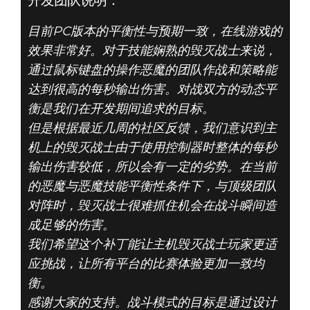
开发团队说明：
目前PC版本的平衡性与预期一致，在线游戏的
效果非常好。对于技能娴熟的毁灭战士来说，
通过鼠标键盘的操作恶魔的团队作战和策略能
达到很高的每秒输出伤害。对战双方的动态平
衡是我们在开发期间追求的目标。
DOOM® Eternal
但是根据最近几周的社区反馈，我们意识到主
2020年4月09日
机上的毁灭战士由于使用控制器时整体的每秒
4月9日主机战斗
输出伤害较低，所以会有一定的劣势。在当前
的恶魔与恶魔技能平衡性条件下，与顶级团队
模式更新
对阵时，毁灭战士很难抓住机会在战斗瞬间造
成足够的伤害。
我们希望这个补丁能让主机毁灭战士玩家更适
应挑战，让所有平台的比赛体验更加一致均
衡。
感谢大家的支持。战斗模式的目标是通过设计