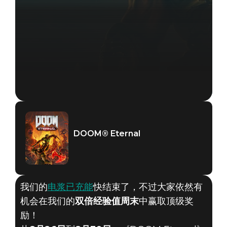
DOOM® Eternal
我们的
电浆已充能
快结束了，不过大家依然有
机会在我们的
双倍经验值周末
中赢取顶级奖
励！