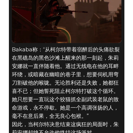
Bakaba称：“从柯尔特带着宿醉后的头痛欲裂
在黑礁岛的黑色沙滩上醒来的那一刻起，朱莉
安娜就一直伴随着他。通过无线电在他的耳畔
环绕，或暗藏在幽暗的巷子里，想要伺机用弯
刀割破他的喉咙。无论胜利还是失败，她都狂
喜不已；但她誓死阻止柯尔特打破这个循环。
她只想要一直玩这个狡猫抓全副武装老鼠的致
命游戏，永不停歇。她是一个高调张扬的人，
毫不在意后果，全无良心包袱。”
因此，当柯尔特决意结束这疯狂的局面时，朱
莉安娜却绝不允许他终结这场派对。