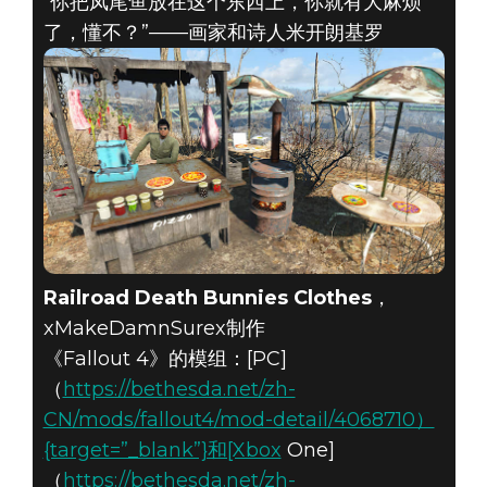
“你把凤尾鱼放在这个东西上，你就有大麻烦
了，懂不？”——画家和诗人米开朗基罗
Railroad Death Bunnies Clothes
，
xMakeDamnSurex制作
《Fallout 4》的模组：[PC]
（
https://bethesda.net/zh-
CN/mods/fallout4/mod-detail/4068710）
{target=”_blank”}和[Xbox
One]
（
https://bethesda.net/zh-