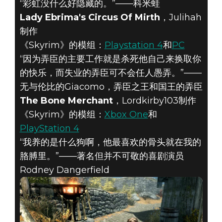
“彩虹没什么好隐藏的。”——科米蛙
Lady Ebrima's Circus Of Mirth
，Julihah
制作
《Skyrim》的模组：
Playstation 4
和
PC
“因为弄臣的主要工作就是杀死他自己来换取你
的快乐，而失业的弄臣可不会任人愚弄。”——
无与伦比的Giacomo，弄臣之王和国王的弄臣
The Bone Merchant
，Lordkirby103制作
《Skyrim》的模组：
Xbox One
和
PlayStation 4
“我养的是什么狗啊，他最喜欢的骨头就在我的
胳膊里。”——著名但并不可敬的喜剧演员
Rodney Dangerfield