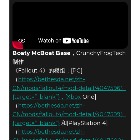
Boaty McBoat Base
，CrunchyFrogTech
制作
《Fallout 4》的模组：[PC]
（
https://bethesda.net/zh-
CN/mods/fallout4/mod-detail/4047596）
{target=”_blank”}，[Xbox
One]
（
https://bethesda.net/zh-
CN/mods/fallout4/mod-detail/4047599）
{target=”_blank”}
和[PlayStation 4]
（
https://bethesda.net/zh-