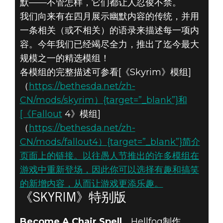
默——不管怎样，它们都让人忍俊不禁。
我们向来有在四月展示幽默内容的传统，并用
一条相关（或不相关）的语录来描述每一项内
Fallout 4
容。今年我们已经竭尽全力，推出了迄今最大
2020年4月01日
规模之一的精选模组！
《FALLOUT 4》
各模组的完整描述可参看[《Skyrim》模组]
（
https://bethesda.net/zh-
和《SKYRIM》
CN/mods/skyrim）{target=”_blank”}和
[《Fallout
4》模组]
特别版：4月精
（
https://bethesda.net/zh-
选模组
CN/mods/fallout4）{target=”_blank”}简介
页面上的链接。以往愚人节推出的许多模组在
游戏中重新登场，因此你可以选择有趣和搞笑
的新增内容，从而让游戏更添乐趣。
《SKYRIM》特别版
Become A Chair Spell
，Hellfog制作，