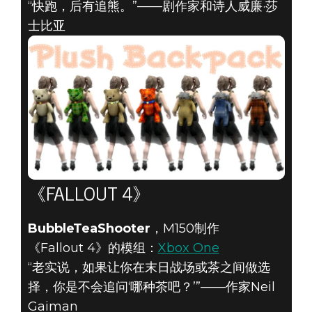
“快跑，后有追熊。”——剧作家和诗人威廉·莎
士比亚
《FALLOUT 4》
BubbleTeaShooter
，M150制作
《Fallout 4》的模组：
Xbox One
“老实说，如果让你在末日战场或茶之间做选
择，你是不会追问‘哪种茶吧？’”——作家Neil
Gaiman