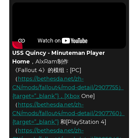
USS Quincy - Minuteman Player
Home
，AlxRam制作
《Fallout 4》的模组：[PC]
（
https://bethesda.net/zh-
CN/mods/fallout4/mod-detail/2907755）
{target=”_blank”}，[Xbox
One]
（
https://bethesda.net/zh-
CN/mods/fallout4/mod-detail/2907760）
{target=”_blank”}
和[PlayStation 4]
（
https://bethesda.net/zh-