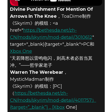
Divine Punishment For Mention Of
Arrows In The Knee
，ToaDime制作
《Skyrim》的模组：<a
href="
https://bethesda.net/zh-
CN/mods/skyrim/mod-detail/3010612
"
target="_blank){target="_blank">PC和
Xbox One
“天若降怒以雷鸣电闪，则高木者必首当其
冲。”——哲学家老子
Warren The Werebear
，
MysticMadman制作
《Skyrim》的模组：[PC]
（
https://bethesda.net/zh-
CN/mods/skyrim/mod-detail/4011757）
{target=”_blank”}，[Xbox
One]