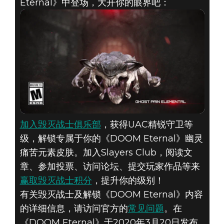
Eternal》中登场，大开你的眼界吧：
DOOM® Eternal
2019年12月16日
幽灵痛苦元素正
加入毁灭战士俱乐部
，获得UAC精锐守卫等
级，解锁专属于你的《DOOM Eternal》幽灵
在到处游荡
痛苦元素皮肤。加入Slayers Club，阅读文
章、参加投票、访问论坛、提交玩家作品等来
赢取毁灭战士积分
，提升你的级别！
有关毁灭战士及解锁《DOOM Eternal》内容
的详细信息，请访问官方的
常见问题
。在
《DOOM Eternal》于2020年3月20日发布