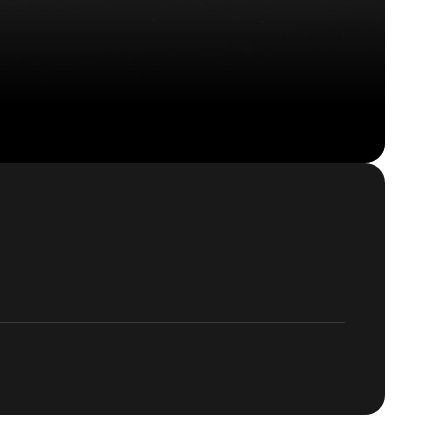
Quake
BUY
GAME