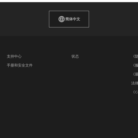
简体中文
小型更新发布说明
支持中心
状态
《
手册和安全文件
《
《
法
《C