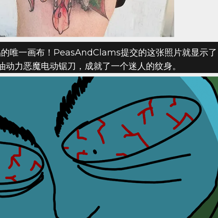
的唯一画布！PeasAndClams提交的这张照片就显示
油动力恶魔电动锯刀，成就了一个迷人的纹身。