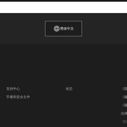
简体中文
支持中心
状态
《
手册和安全文件
《
《
法
《C