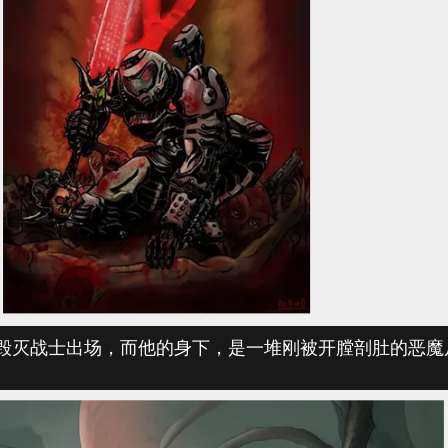
F DOOM粉丝
深思的毁灭战士出场，而他的身下，是一堆刚被开膛剖肚的恶