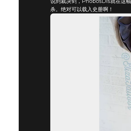
说到裁决剑，PhobosDis就
杀。绝对可以载入史册啊！