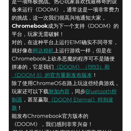
是一项终极挑战。热心玩家喜欢找最稀奇的设
备来运行《DOOM》，通常这是一项非常费力
的挑战，这一次我们很高兴地通知大家，
DOOM® Eternal
Chromebook
成为下一个支持《DOOM》的
2020年6月18日
平台，玩家无需破解！
GOOGLE
对的，在这种平台上运行E1M1确实不同寻常，
就好像在
柯达相机
上运行游戏一样，但是在
CHROMEBOOK：
Chromebook上砍杀恶魔的程序可不是随便
拼凑的，它是我们
《DOOM》（1993）和
《DOOM》来
《DOOM II》的官方重新发布版本
！
啦！
除了使用ChromeOS在路上玩这些经典游戏，
玩家还可以下载
附加内容
，同步
Bluetooth控
制器
，甚至赢取
《DOOM Eternal》特别皮
肤
！
能发布Chromebook官方版本的
《DOOM》，我们感到非常兴奋！