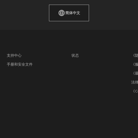
简体中文
支持中心
状态
《
手册和安全文件
《
《
法
《C