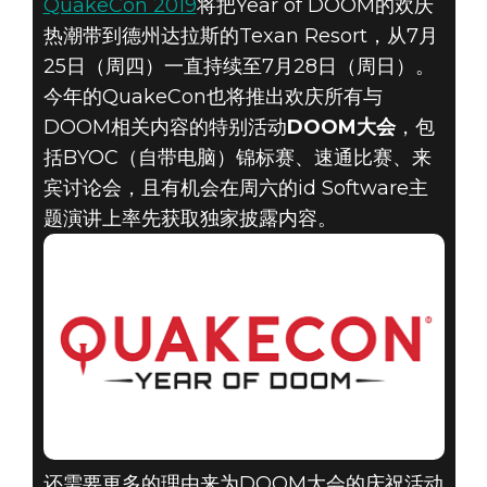
QuakeCon 2019
将把Year of DOOM的欢庆
热潮带到德州达拉斯的Texan Resort，从7月
25日（周四）一直持续至7月28日（周日）。
今年的QuakeCon也将推出欢庆所有与
DOOM® Eternal
DOOM相关内容的特别活动
DOOM大会
，包
2019年6月25日
括BYOC（自带电脑）锦标赛、速通比赛、来
宾讨论会，且有机会在周六的id Software主
距离QUAKECON
题演讲上率先获取独家披露内容。
2019的DOOM大
会仅剩一个月！
还需要更多的理由来为DOOM大会的庆祝活动