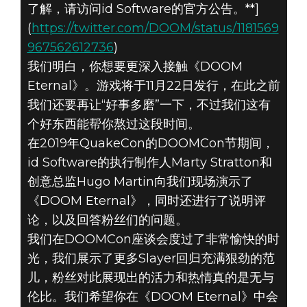
了解，请访问id Software的官方公告。**]
DOOM® Eternal
(
https://twitter.com/DOOM/status/1181569
2019年8月03日
967562612736
)
参加我们的
我们明白，你想要更深入接触《DOOM
Eternal》。游戏将于11月22日发行，在此之前
《DOOM
我们还要再让“好事多磨”一下，不过我们这有
个好东西能帮你熬过这段时间。
ETERNAL》游戏
在2019年QuakeCon的DOOMCon节期间，
体验座谈会，深
id Software的执行制作人Marty Stratton和
创意总监Hugo Martin向我们现场演示了
入探讨DOOM
《DOOM Eternal》，同时还进行了说明评
论，以及回答粉丝们的问题。
我们在DOOMCon座谈会度过了非常愉快的时
光，我们展示了更多Slayer回归充满狠劲的范
儿，粉丝对此展现出的活力和热情真的是无与
伦比。我们希望你在《DOOM Eternal》中会