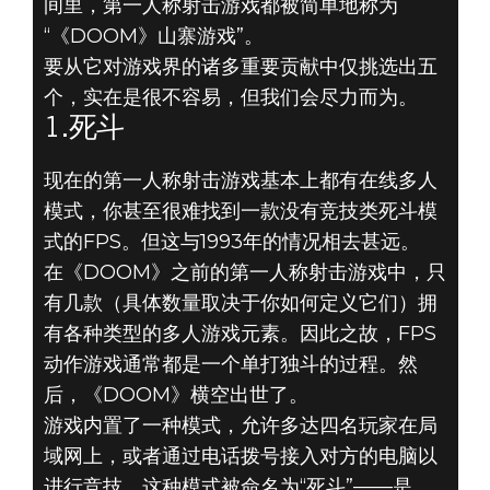
间里，第一人称射击游戏都被简单地称为
“《DOOM》山寨游戏”。
要从它对游戏界的诸多重要贡献中仅挑选出五
个，实在是很不容易，但我们会尽力而为。
DOOM® Eternal
1.死斗
2019年6月21日
现在的第一人称射击游戏基本上都有在线多人
《DOOM》
模式，你甚至很难找到一款没有竞技类死斗模
式的FPS。但这与1993年的情况相去甚远。
（1993）5大创
在《DOOM》之前的第一人称射击游戏中，只
有几款（具体数量取决于你如何定义它们）拥
新 - 1.死斗
有各种类型的多人游戏元素。因此之故，FPS
动作游戏通常都是一个单打独斗的过程。然
后，《DOOM》横空出世了。
游戏内置了一种模式，允许多达四名玩家在局
域网上，或者通过电话拨号接入对方的电脑以
进行竞技。这种模式被命名为“死斗”——是