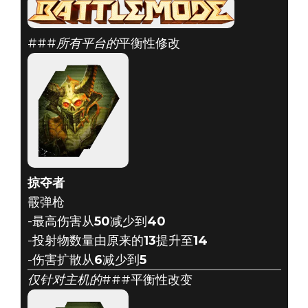
###
所有平台的
平衡性修改
DOOM® Eternal
2020年9月24日
9月24日战斗模
掠夺者
式更新
霰弹枪
-最高伤害从
50
减少到
40
-投射物数量由原来的
13
提升至
14
-伤害扩散从
6
减少到
5
仅针对主机的
###平衡性改变