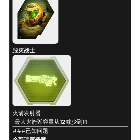
毁灭战士
火箭发射器
-最大火箭弹容量从
12
减少到
11
###已知问题
全部玩家恶魔